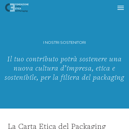
Skip
to
main
content
I NOSTRI SOSTENITORI
Il tuo contributo potrà sostenere una
nuova cultura d’impresa, etica e
sostenibile, per la filiera del packaging
La Carta Etica del Packaging