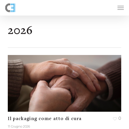
Skip
to
main
content
2026
0
Il packaging come atto di cura
11 Giugno 2026