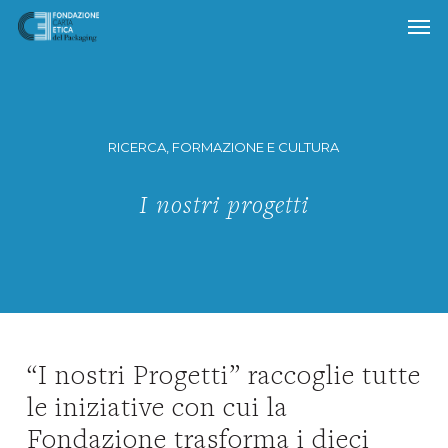
Skip
to
main
content
RICERCA, FORMAZIONE E CULTURA
I nostri progetti
“I nostri Progetti” raccoglie tutte
le iniziative con cui la
Fondazione trasforma i dieci