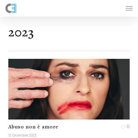
Skip
to
main
content
2023
0
Abuso non è amore
12 Dicembre 2023