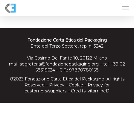
Skip
to
main
content
Fondazione Carta Etica del Packaging
Ente del Terzo Settore, rep. n. 3242
Via Cosimo Del Fante 10, 20122 Milano
mail:
segreteria@fondazionepackaging.org
– tel: +39 02
58319624 – C.F.: 97870780158
®2023 Fondazione Carta Etica del Packaging. All rights
Reserved –
Privacy
–
Cookie
–
Privacy for
customers/suppliers
– Credits:
vitamineD