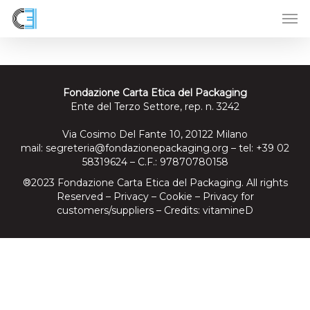
Skip
to
main
content
Fondazione Carta Etica del Packaging
Ente del Terzo Settore, rep. n. 3242
Via Cosimo Del Fante 10, 20122 Milano
mail:
segreteria@fondazionepackaging.org
– tel: +39 02
58319624 – C.F.: 97870780158
®2023 Fondazione Carta Etica del Packaging. All rights
Reserved –
Privacy
–
Cookie
–
Privacy for
customers/suppliers
– Credits:
vitamineD