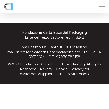
Skip
to
main
content
Fondazione Carta Etica del Packaging
Ente del Terzo Settore, rep. n. 3242
Via Cosimo Del Fante 10, 20122 Milano
mail:
segreteria@fondazionepackaging.org
– tel: +39 02
58319624 – C.F.: 97870780158
®2023 Fondazione Carta Etica del Packaging. All rights
Reserved –
Privacy
–
Cookie
–
Privacy for
customers/suppliers
– Credits:
vitamineD