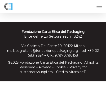
Skip
to
main
content
Fondazione Carta Etica del Packaging
Ente del Terzo Settore, rep. n. 3242
Via Cosimo Del Fante 10, 20122 Milano
mail:
segreteria@fondazionepackaging.org
– tel: +39 02
58319624 – C.F.: 97870780158
®2023 Fondazione Carta Etica del Packaging. All rights
Reserved –
Privacy
–
Cookie
–
Privacy for
customers/suppliers
– Credits:
vitamineD