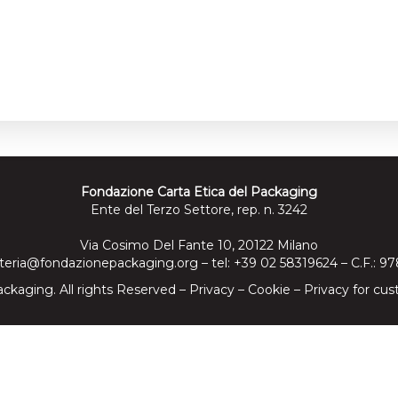
Fondazione Carta Etica del Packaging
Ente del Terzo Settore, rep. n. 3242
Via Cosimo Del Fante 10, 20122 Milano
teria@fondazionepackaging.org
– tel: +39 02 58319624 – C.F.: 
ckaging. All rights Reserved –
Privacy
–
Cookie
–
Privacy for cus