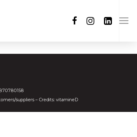
97870780158
tomers/suppliers
– Credits:
vitamineD