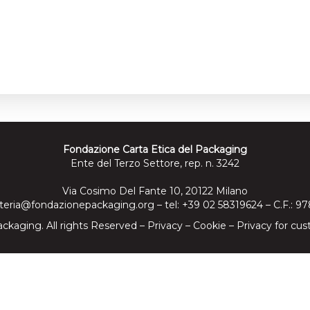
Fondazione Carta Etica del Packaging
Ente del Terzo Settore, rep. n. 3242
Via Cosimo Del Fante 10, 20122 Milano
teria@fondazionepackaging.org
– tel: +39 02 58319624 – C.F.: 
ckaging. All rights Reserved –
Privacy
–
Cookie
–
Privacy for cus