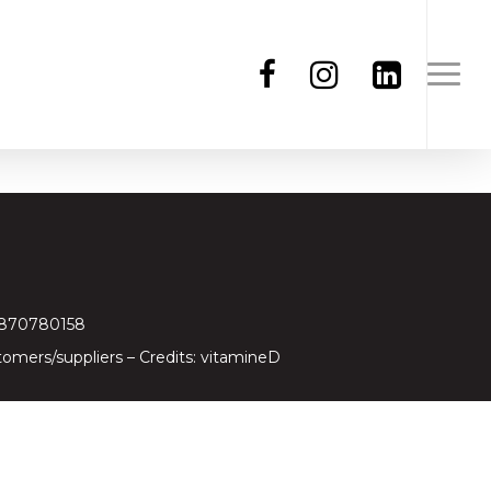
97870780158
tomers/suppliers
– Credits:
vitamineD