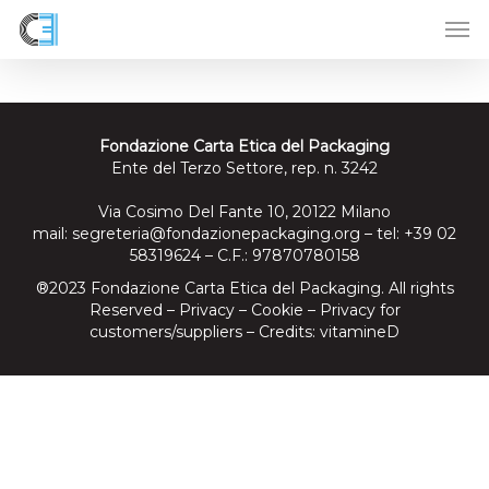
Skip
to
main
content
Fondazione Carta Etica del Packaging
Ente del Terzo Settore, rep. n. 3242
Via Cosimo Del Fante 10, 20122 Milano
mail:
segreteria@fondazionepackaging.org
– tel: +39 02
58319624 – C.F.: 97870780158
®2023 Fondazione Carta Etica del Packaging. All rights
Reserved –
Privacy
–
Cookie
–
Privacy for
customers/suppliers
– Credits:
vitamineD