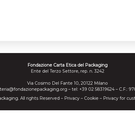
Fondazione Carta Etica del Packaging
Ente del Terzo Settore, rep. n. 3242
Via Cosimo Del Fante 10, 20122 Milano
teria@fondazionepackaging.org
– tel: +39 02 58319624 – C.F.: 
ckaging. All rights Reserved –
Privacy
–
Cookie
–
Privacy for cus