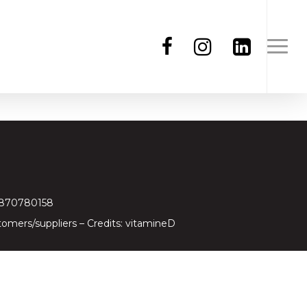
97870780158
tomers/suppliers
– Credits:
vitamineD