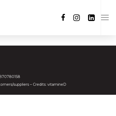
97870780158
tomers/suppliers
– Credits:
vitamineD