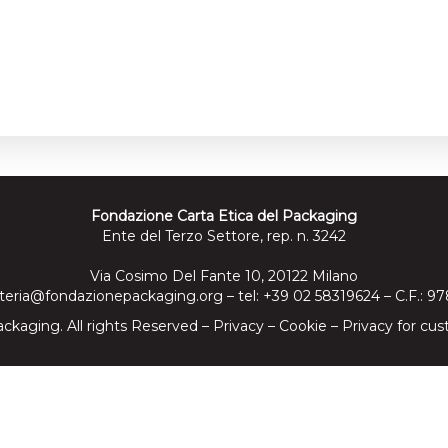
Fondazione Carta Etica del Packaging
Ente del Terzo Settore, rep. n. 3242
Via Cosimo Del Fante 10, 20122 Milano
teria@fondazionepackaging.org
– tel: +39 02 58319624 – C.F.: 
ckaging. All rights Reserved –
Privacy
–
Cookie
–
Privacy for cus