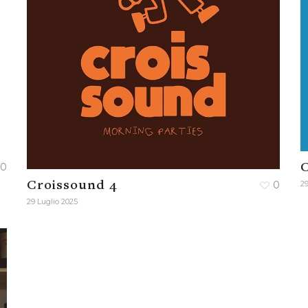
0
C
Croissound 4
0
29
29 Luglio 2025