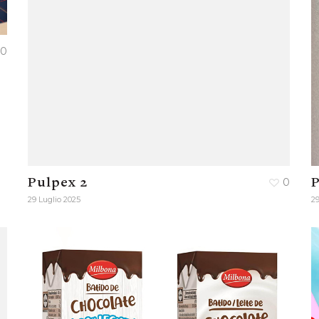
0
Pulpex 2
0
P
29 Luglio 2025
29