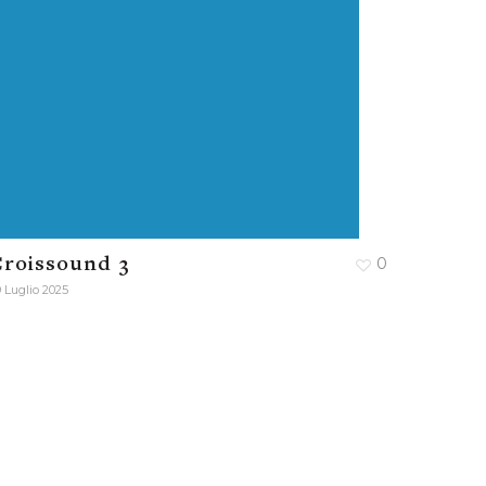
roissound 3
0
 Luglio 2025