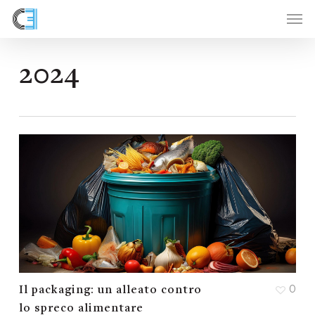
Skip
to
main
content
2024
0
Il packaging: un alleato contro
lo spreco alimentare