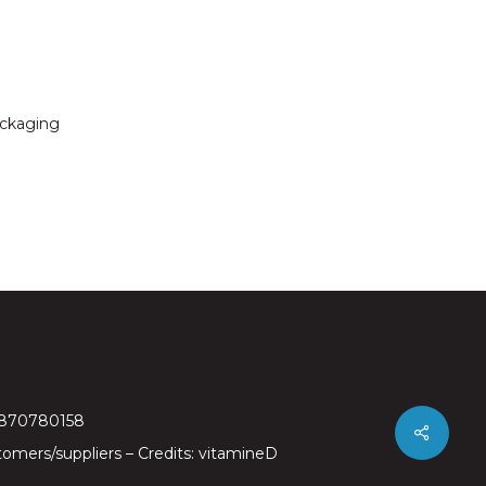
ackaging
97870780158
tomers/suppliers
– Credits:
vitamineD