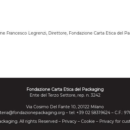
ene Francesco Legrenzi, Direttore, Fondazione Carta Etica del P
Fondazione Carta Etica del Packaging
Ente del Terzo Settore, rep. n. 3242
Via Cosimo Del Fante 10, 20122 Milano
teria@fondazionepackaging.org
– tel: +39 02 58319624 – C.F.: 
ckaging. All rights Reserved –
Privacy
–
Cookie
–
Privacy for cus