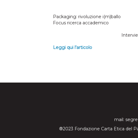
Packaging: rivoluzione i(m)ballo
Focus ricerca accademico
Intervi
Leggi qui l’articolo
mail:
segre
®2023 Fondazione Carta Etica del Pa