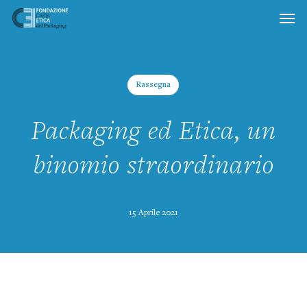
Skip
to
main
content
Rassegna
Packaging ed Etica, un
binomio straordinario
15 Aprile 2021