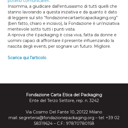
poterlo comunicare»
.
Insomma, a giudicare dall’entusiasmo di tutti quelli che
stanno lavorando a questa iniziativa e da quanto è dato
di leggere sul sito “fondazionecartaeticapackaging.org”
(ben fatto, chiaro e incisivo), la Fondazione è un’iniziativa
meritevole sotto tutti i punti vista.
A riprova che il packaging è cosa viva, fatta da donne e
uomini capaci di affrontare il presente influenzando la
nascita degli eventi, per sognare un futuro. Migliore.
Scarica qui l’articolo
Fondazione Carta Etica del Packaging
Ente del Terzo Settore, rep. n. 3242
Via Cosimo Del Fante 10, 20122 Milano
mail:
segreteria@fondazionepackaging.org
– tel: +39 02
58319624 – C.F.: 97870780158