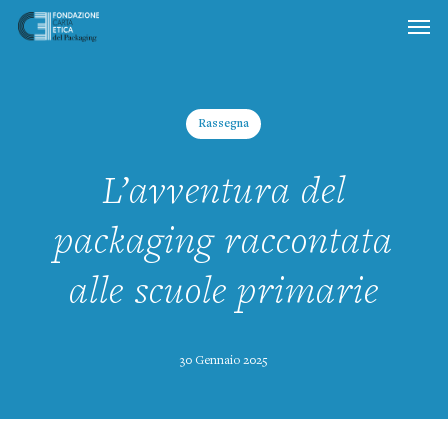
Skip
to
main
content
Rassegna
L’avventura del
packaging raccontata
alle scuole primarie
30 Gennaio 2025