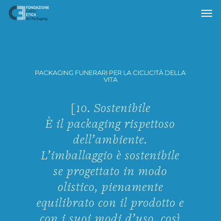
Skip
to
main
content
PACKAGING FUNERARI PER LA CICLICITÀ DELLA
VITA
[10. Sostenibile
È il packaging rispettoso
dell’ambiente.
L’imballaggio è sostenibile
se progettato in modo
olistico, pienamente
equilibrato con il prodotto e
con i suoi modi d’uso, così