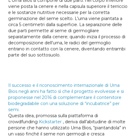
L’Urna Bios si compone di due parti: nel corpo inferiore
viene posta la cenere e nella capsula superiore il terriccio
e le sostanze nutritive necessarie per la corretta
germinazione del seme scelto. L’urna viene piantata a
circa 5 centimetri dalla superficie. La separazione delle
due parti permette al seme di germogliare
separatamente dalla cenere; quando inizia il processo di
decomposizione dell’urna, le radici del germoglio
entrano in contatto con la cenere, diventando entrambi
parte del suo sottosuolo.
Il successo e il riconoscimento internazionale di Urna
Bios negli anni ha fatto sì che il progetto evolvesse e si
proponesse nel 2016 di complementare il contenitore
biodegradabile con una soluzione di “incubatrice” per
semi.
Questa idea, promossa sulla piattaforma di
crowdfunding
Kickstarter
, deriva dall’abitudine di molte
persone che hanno utilizzato Urna Bios, “piantandola” in
un vaso finché il seme non germogli e cresca