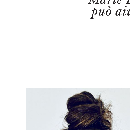
Marie 
può aiu