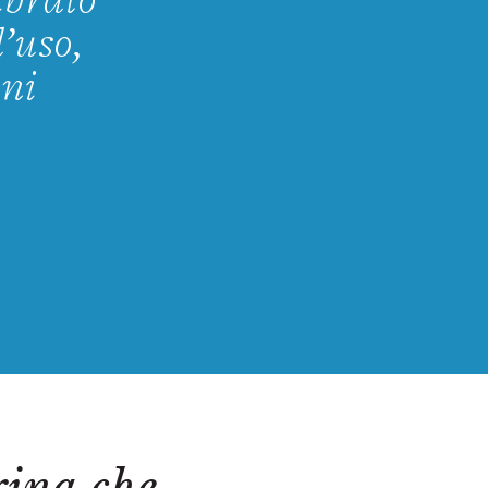
ibrato
d’uso,
oni