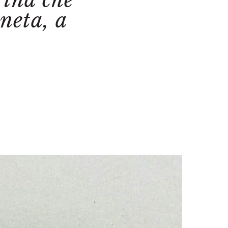
ina che
aneta, a