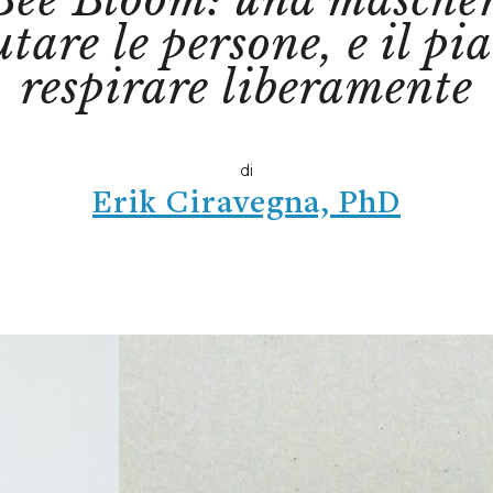
Bee Bloom: una mascher
tare le persone, e il pi
respirare liberamente
di
Erik Ciravegna, PhD