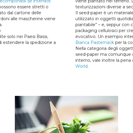
componibili se interrate.
viene piantato nel terreno. 
 possono essere stretti o
texturizzazioni diverse a sec
ato dal cartone delle
Il seed-paper è un material
ordoni alle mascherine viene
utilizzato in oggetti quotidian
a.
piantabile” – e, seppur con c
u
packaging cellulosici per cr
te solo nei Paesi Bassi,
evocativo. Un esempio inter
i estendere la spedizione a
Bianca Pasternack
per la co
Nella categoria degli oggetti
seed-paper ma comunque cara
interno, vale inoltre la pena 
World
.