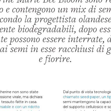
ine Marie Bee Bloom sono re
so e contengono un mix di semi
condo la progettista olandes
nte biodegradabili, dopo ess
te possono essere interrate, 
 ai semi in esse racchiusi di
e fiorire.
herine non sono state
Dal punto di vista tecnolog
issione virale, ma dichiara
chiamato seed-paper, un tipo
tessuto fatte in casa.
semi mantengono la capacità
sabile e con un ridotto
del supporto cellulosico e 