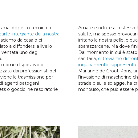
ssima, oggetto tecnico o
Amate e odiate allo stesso
parte integrante della nostra
salute, ma spesso provocano
sciamo da casa o ci
irritano la nostra pelle, e q
to a diffondersi a livello
sbarazzarcene. Ma dove fini
diventata uno degli
Dal momento in cui è stato 
a.
sanitaria,
ci troviamo di fron
o come dispositivo di
inquinamento, rappresentata 
izzata dai professionisti del
Marianne de Groot-Pons, una
viene la trasmissione per
l’invasione di mascherine c
 di agenti patogeni
strade o sulle spiagge, ha c
ets o goccioline respiratorie
monouso, che può essere pian