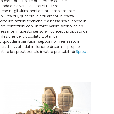
La carta può inoltre presentare colori e
onda della varietà di semi utilizzati.
e che negli ultimi anni è stato ampiamente
i – tra cui, quaderni e altri articoli in “carta
erte limitazioni tecniche e a bassa scala, anche in
eare confezioni con un forte valore simbolico ed
essante in questo senso è il concept proposto da
nfezione del cioccolato Botanica.
 quotidiani piantabili, seppur non realizzato in
tterizzato dall’inclusione di semi al proprio
citare le sprout pencils (matite piantabili) di
Sprout