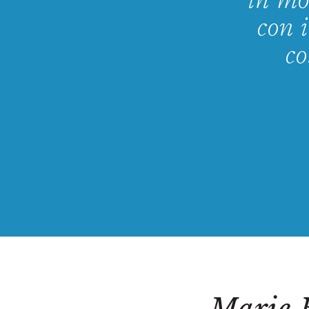
in mo
con i
co